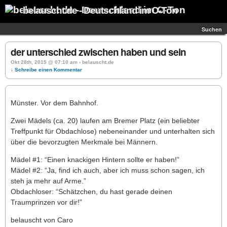
belauscht.de - Deutschland im O-Ton
Suchen
der unterschied zwischen haben und sein
Okt 28th, 2015 @ 07:10 am › belauscht.de
↓ Schreibe einen Kommentar
Münster. Vor dem Bahnhof.
Zwei Mädels (ca. 20) laufen am Bremer Platz (ein beliebter
Treffpunkt für Obdachlose) nebeneinander und unterhalten sich
über die bevorzugten Merkmale bei Männern.
Mädel #1: “Einen knackigen Hintern sollte er haben!”
Mädel #2: “Ja, find ich auch, aber ich muss schon sagen, ich
steh ja mehr auf Arme.”
Obdachloser: “Schätzchen, du hast gerade deinen
Traumprinzen vor dir!”
belauscht von Caro