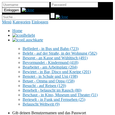
Menü
Kategorien
Einloggen
Home
Beliebt
Lauschkarte
Befördert - in Bus und Bahn
(723)
Belebt - auf der Straße, in der Wohnung
(582)
Besorgt - an Kasse und Wühltisch
(491)
Bevormundet - Kindermund
(418)
Bearbeitet - am Arbeitsplatz
(204)
Bewirtet - in Bar, Disco und Kneipe
(201)
Benotet - in Schule und Uni
(198)
Betagt - Omma und Oppa
(158)
Besucht - auf Reisen
(129)
Benebelt - belauscht im Rausch
(80)
Beschaut - in Kino, Museum und Theater
(51)
Berieselt - in Funk und Fernsehen
(25)
Belauscht Weltweit
(9)
Gib deinen Benutzernamen und das Passwort