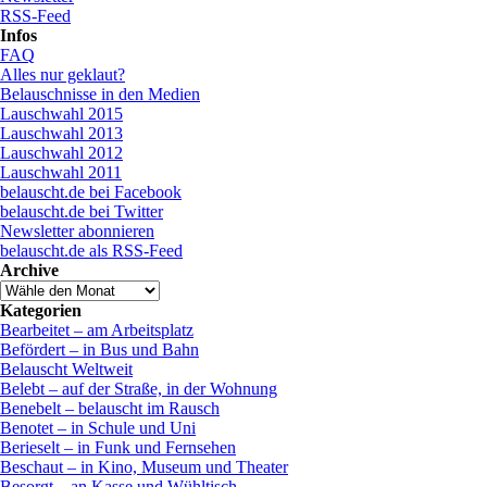
RSS-Feed
Infos
FAQ
Alles nur geklaut?
Belauschnisse in den Medien
Lauschwahl 2015
Lauschwahl 2013
Lauschwahl 2012
Lauschwahl 2011
belauscht.de bei Facebook
belauscht.de bei Twitter
Newsletter abonnieren
belauscht.de als RSS-Feed
Archive
Kategorien
Bearbeitet – am Arbeitsplatz
Befördert – in Bus und Bahn
Belauscht Weltweit
Belebt – auf der Straße, in der Wohnung
Benebelt – belauscht im Rausch
Benotet – in Schule und Uni
Berieselt – in Funk und Fernsehen
Beschaut – in Kino, Museum und Theater
Besorgt – an Kasse und Wühltisch