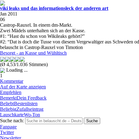
viki leaks und das informationsleck der anderen art
Jan 2011
06
Castrop-Rauxel. In einem dm-Markt.
Zwei Mädels unterhalten sich an der Kasse.
#1: “Hast du schon von Wikileaks gehört?”
#2: “Dat is doch die Tusse von diesem Vergewaltiger aus Schweden o
belauscht in Castrop-Rauxel von Timotion
Besorgt - an Kasse und Wühltisch
(Ø 4,53/1.036 Stimmen)
Loading ...
1
Kommentar
Auf der Karte anzeigen
Empfehlen
Bemerkt
Dein Feedback
Beliebt
Bestenlisten
Beliebig
Zufallseintrag
Lauschkarte
Wo-Ton
Suche nach:
Fanpage
Twitter
Newsletter