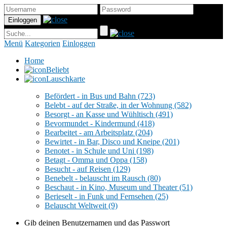
Menü
Kategorien
Einloggen
Home
Beliebt
Lauschkarte
Befördert - in Bus und Bahn
(723)
Belebt - auf der Straße, in der Wohnung
(582)
Besorgt - an Kasse und Wühltisch
(491)
Bevormundet - Kindermund
(418)
Bearbeitet - am Arbeitsplatz
(204)
Bewirtet - in Bar, Disco und Kneipe
(201)
Benotet - in Schule und Uni
(198)
Betagt - Omma und Oppa
(158)
Besucht - auf Reisen
(129)
Benebelt - belauscht im Rausch
(80)
Beschaut - in Kino, Museum und Theater
(51)
Berieselt - in Funk und Fernsehen
(25)
Belauscht Weltweit
(9)
Gib deinen Benutzernamen und das Passwort