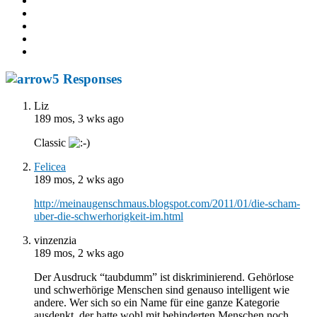
5 Responses
Liz
189 mos, 3 wks ago
Classic
Felicea
189 mos, 2 wks ago
http://meinaugenschmaus.blogspot.com/2011/01/die-scham-
uber-die-schwerhorigkeit-im.html
vinzenzia
189 mos, 2 wks ago
Der Ausdruck “taubdumm” ist diskriminierend. Gehörlose
und schwerhörige Menschen sind genauso intelligent wie
andere. Wer sich so ein Name für eine ganze Kategorie
ausdenkt, der hatte wohl mit behinderten Menschen noch