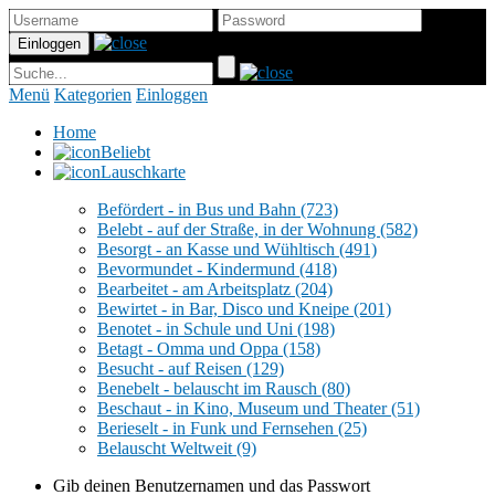
Menü
Kategorien
Einloggen
Home
Beliebt
Lauschkarte
Befördert - in Bus und Bahn
(723)
Belebt - auf der Straße, in der Wohnung
(582)
Besorgt - an Kasse und Wühltisch
(491)
Bevormundet - Kindermund
(418)
Bearbeitet - am Arbeitsplatz
(204)
Bewirtet - in Bar, Disco und Kneipe
(201)
Benotet - in Schule und Uni
(198)
Betagt - Omma und Oppa
(158)
Besucht - auf Reisen
(129)
Benebelt - belauscht im Rausch
(80)
Beschaut - in Kino, Museum und Theater
(51)
Berieselt - in Funk und Fernsehen
(25)
Belauscht Weltweit
(9)
Gib deinen Benutzernamen und das Passwort