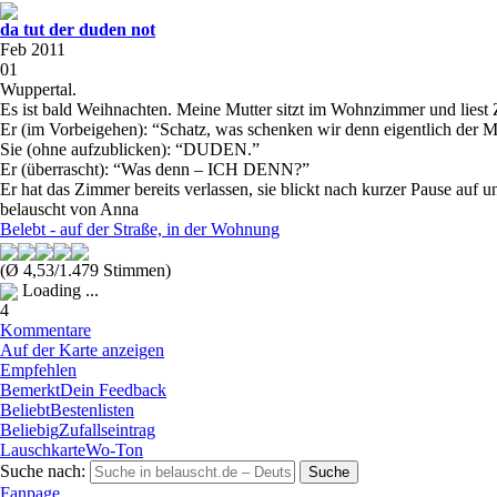
da tut der duden not
Feb 2011
01
Wuppertal.
Es ist bald Weihnachten. Meine Mutter sitzt im Wohnzimmer und liest
Er (im Vorbeigehen): “Schatz, was schenken wir denn eigentlich der M
Sie (ohne aufzublicken): “DUDEN.”
Er (überrascht): “Was denn – ICH DENN?”
Er hat das Zimmer bereits verlassen, sie blickt nach kurzer Pause auf
belauscht von Anna
Belebt - auf der Straße, in der Wohnung
(Ø 4,53/1.479 Stimmen)
Loading ...
4
Kommentare
Auf der Karte anzeigen
Empfehlen
Bemerkt
Dein Feedback
Beliebt
Bestenlisten
Beliebig
Zufallseintrag
Lauschkarte
Wo-Ton
Suche nach:
Fanpage