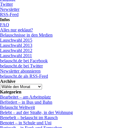
Twitter
Newsletter
RSS-Feed
Infos
FAQ
Alles nur geklaut?
Belauschnisse in den Medien
Lauschwahl 2015
Lauschwahl 2013
Lauschwahl 2012
Lauschwahl 2011
belauscht.de bei Facebook
belauscht.de bei Twitter
Newsletter abonnieren
belauscht.de als RSS-Feed
Archive
Kategorien
Bearbeitet – am Arbeitsplatz
Befördert – in Bus und Bahn
Belauscht Weltweit
Belebt – auf der Straße, in der Wohnung
Benebelt – belauscht im Rausch
Benotet – in Schule und Uni
Berieselt – in Funk und Fernsehen