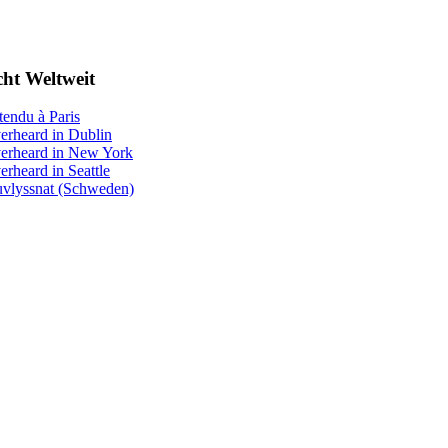
cht Weltweit
tendu à Paris
erheard in Dublin
erheard in New York
erheard in Seattle
uvlyssnat (Schweden)