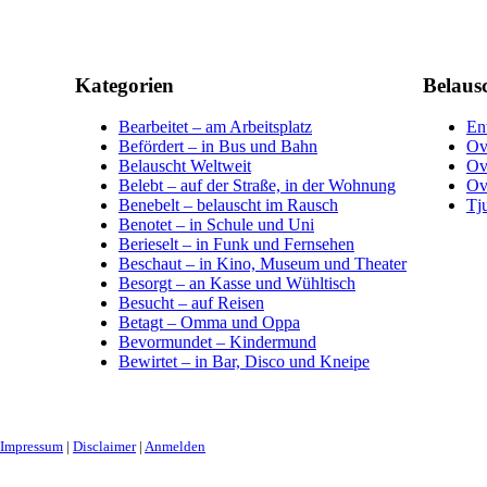
Kategorien
Belaus
Bearbeitet – am Arbeitsplatz
En
Befördert – in Bus und Bahn
Ov
Belauscht Weltweit
Ov
Belebt – auf der Straße, in der Wohnung
Ov
Benebelt – belauscht im Rausch
Tj
Benotet – in Schule und Uni
Berieselt – in Funk und Fernsehen
Beschaut – in Kino, Museum und Theater
Besorgt – an Kasse und Wühltisch
Besucht – auf Reisen
Betagt – Omma und Oppa
Bevormundet – Kindermund
Bewirtet – in Bar, Disco und Kneipe
Impressum
|
Disclaimer
|
Anmelden