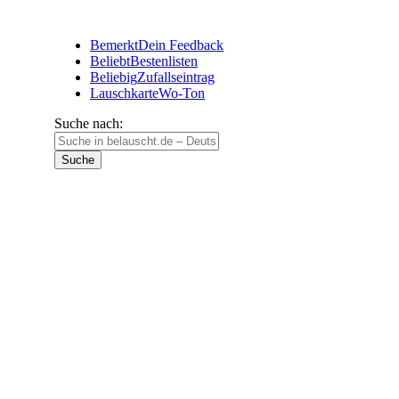
Bemerkt
Dein Feedback
Beliebt
Bestenlisten
Beliebig
Zufallseintrag
Lauschkarte
Wo-Ton
Suche nach: