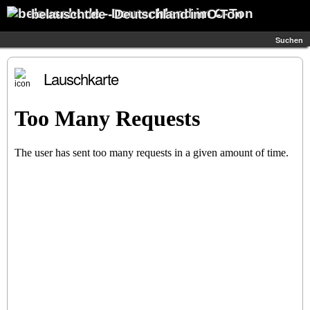
belauscht.de - Deutschland im O-Ton
Suchen
Lauschkarte