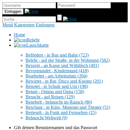
Menü
Kategorien
Einloggen
Home
Beliebt
Lauschkarte
Befördert - in Bus und Bahn
(723)
Belebt - auf der Straße, in der Wohnung
(582)
Besorgt - an Kasse und Wühltisch
(491)
Bevormundet - Kindermund
(418)
Bearbeitet - am Arbeitsplatz
(204)
Bewirtet - in Bar, Disco und Kneipe
(201)
Benotet - in Schule und Uni
(198)
Betagt - Omma und Oppa
(158)
Besucht - auf Reisen
(129)
Benebelt - belauscht im Rausch
(80)
Beschaut - in Kino, Museum und Theater
(51)
Berieselt - in Funk und Fernsehen
(25)
Belauscht Weltweit
(9)
Gib deinen Benutzernamen und das Passwort