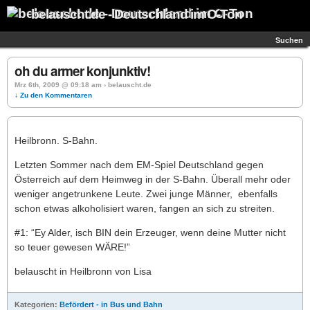
belauscht.de - Deutschland im O-Ton
Suchen
oh du armer konjunktiv!
Mrz 6th, 2009 @ 09:18 am › belauscht.de
↓ Zu den Kommentaren
Heilbronn. S-Bahn.
Letzten Sommer nach dem EM-Spiel Deutschland gegen
Österreich auf dem Heimweg in der S-Bahn. Überall mehr oder
weniger angetrunkene Leute. Zwei junge Männer, ebenfalls
schon etwas alkoholisiert waren, fangen an sich zu streiten.
#1: “Ey Alder, isch BIN dein Erzeuger, wenn deine Mutter nicht
so teuer gewesen WÄRE!”
belauscht in Heilbronn von Lisa
Kategorien:
Befördert - in Bus und Bahn