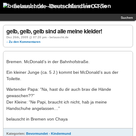
belauscht.de - Deutschland im O-Ton
Suchen
gelb, gelb, gelb sind alle meine kleider!
Dez 26th, 2009 @ 07:20 pm › belauscht.de
↓ Zu den Kommentaren
Bremen. McDonald’s in der Bahnhofstraße.
Ein kleiner Junge (ca. 5 J.) kommt bei McDonald’s aus der
Toilette.
Wartender Papa: “Na, hast du dir auch brav die Hände
gewaschen??”
Der Kleine: “Ne Papi, braucht ich nicht, hab ja meine
Handschuhe angelassen…”
belauscht in Bremen von Chaya
Kategorien:
Bevormundet - Kindermund