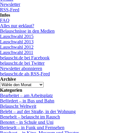
Newsletter
RSS-Feed
Infos
FAQ
Alles nur geklaut?
Belauschnisse in den Medien
Lauschwahl 2015
Lauschwahl 2013
Lauschwahl 2012
Lauschwahl 2011
belauscht.de bei Facebook
belauscht.de bei Twitter
Newsletter abonnieren
belauscht.de als RSS-Feed
Archive
Kategorien
Bearbeitet – am Arbeitsplatz
Befördert – in Bus und Bahn
Belauscht Weltweit
Belebt – auf der Straße, in der Wohnung
Benebelt – belauscht im Rausch
Benotet – in Schule und Uni
Berieselt – in Funk und Fernsehen
Beschaut – in Kino, Museum und Theater