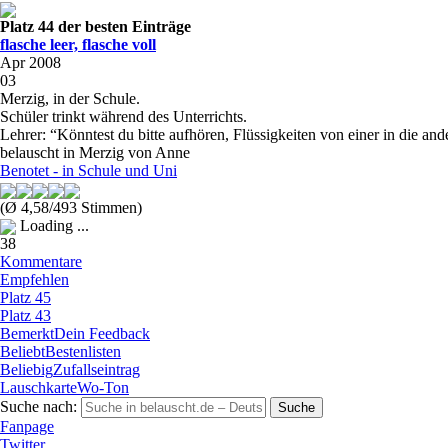
Platz 44 der besten Einträge
flasche leer, flasche voll
Apr 2008
03
Merzig, in der Schule.
Schüler trinkt während des Unterrichts.
Lehrer: “Könntest du bitte aufhören, Flüssigkeiten von einer in die and
belauscht in Merzig von Anne
Benotet - in Schule und Uni
(Ø 4,58/493 Stimmen)
Loading ...
38
Kommentare
Empfehlen
Platz 45
Platz 43
Bemerkt
Dein Feedback
Beliebt
Bestenlisten
Beliebig
Zufallseintrag
Lauschkarte
Wo-Ton
Suche nach:
Fanpage
Twitter